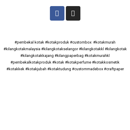
#pembekal kotak #kotakproduk #custombox #kotakmurah
#kilangkotakmalaysia #kilangkotakselangor #kilangkotakkl #kilangkotak
#kilangkotakkajang #kilangpaperbag #kotakmurahkl
#pembekalkotakproduk #kotak #kotakperfume #kotakkosmetik
#kotakkek #kotakjubah #kotaktudung #custommadebox #craftpaper