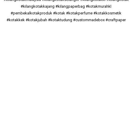
#kilangkotakkajang #kilangpaperbag #kotakmurahkl
#pembekalkotakproduk #kotak #kotakperfume #kotakkosmetik
#kotakkek #kotakjubah #kotaktudung #custommadebox #craftpaper