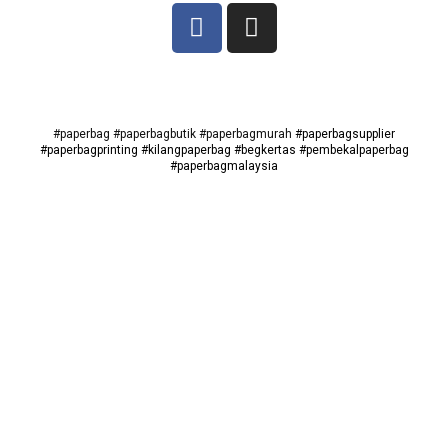
#paperbag
#paperbagbutik
#paperbagmurah
#paperbagsupplier
#paperbagprinting #kilangpaperbag #begkertas #pembekalpaperbag
#paperbagmalaysia