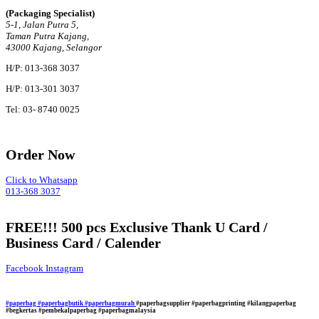
(Packaging Specialist)
5-1, Jalan Putra 5,
Taman Putra Kajang,
43000 Kajang, Selangor
H/P: 013-368 3037
H/P: 013-301 3037
Tel: 03- 8740 0025
Order Now
Click to Whatsapp
013-368 3037
FREE!!! 500 pcs Exclusive Thank U Card /
Business Card / Calender
Facebook
Instagram
#paperbag
#paperbagbutik
#paperbagmurah
#paperbagsupplier #paperbagprinting #kilangpaperbag
#begkertas #pembekalpaperbag #paperbagmalaysia