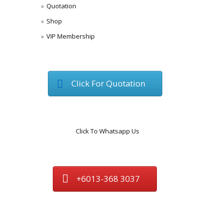
Quotation
Shop
VIP Membership
Click For Quotation
Click To Whatsapp Us
+6013-368 3037