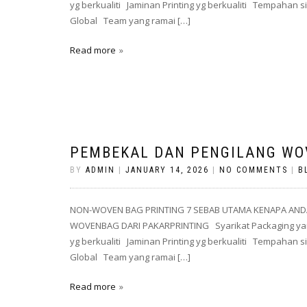
yg berkualiti Jaminan Printing yg berkualiti Tempahan
Global Team yang ramai […]
Read more
PEMBEKAL DAN PENGILANG WO
BY
ADMIN
|
JANUARY 14, 2026
|
NO COMMENTS
|
B
NON-WOVEN BAG PRINTING 7 SEBAB UTAMA KENAPA AND
WOVENBAG DARI PAKARPRINTING Syarikat Packaging yan
yg berkualiti Jaminan Printing yg berkualiti Tempahan
Global Team yang ramai […]
Read more