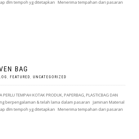
 siap dlm tempoh yg ditetapkan Menerima tempahan dari pasaran
VEN BAG
LOG
,
FEATURED
,
UNCATEGORIZED
A PERLU TEMPAH KOTAK PRODUK, PAPERBAG, PLASTICBAG DAN
g berpengalaman & telah lama dalam pasaran Jaminan Material
 siap dlm tempoh yg ditetapkan Menerima tempahan dari pasaran