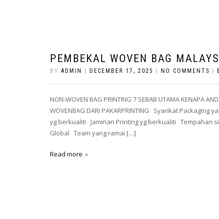
PEMBEKAL WOVEN BAG MALAYSI
BY
ADMIN
|
DECEMBER 17, 2025
|
NO COMMENTS
|
NON-WOVEN BAG PRINTING 7 SEBAB UTAMA KENAPA AND
WOVENBAG DARI PAKARPRINTING Syarikat Packaging yan
yg berkualiti Jaminan Printing yg berkualiti Tempahan
Global Team yang ramai […]
Read more