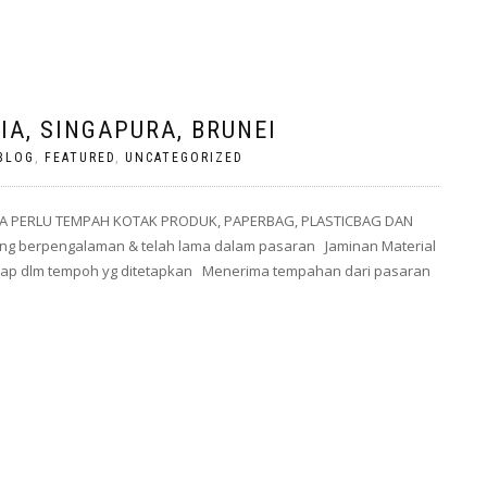
A, SINGAPURA, BRUNEI
BLOG
,
FEATURED
,
UNCATEGORIZED
A PERLU TEMPAH KOTAK PRODUK, PAPERBAG, PLASTICBAG DAN
g berpengalaman & telah lama dalam pasaran Jaminan Material
 siap dlm tempoh yg ditetapkan Menerima tempahan dari pasaran