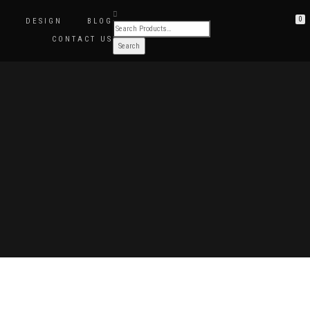
0
N
DESIGN
BLOG
CONTACT US