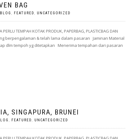
VEN BAG
BLOG
,
FEATURED
,
UNCATEGORIZED
A PERLU TEMPAH KOTAK PRODUK, PAPERBAG, PLASTICBAG DAN
g berpengalaman & telah lama dalam pasaran Jaminan Material
 siap dlm tempoh yg ditetapkan Menerima tempahan dari pasaran
A, SINGAPURA, BRUNEI
BLOG
,
FEATURED
,
UNCATEGORIZED
A PERLU TEMPAH KOTAK PRODUK, PAPERBAG, PLASTICBAG DAN