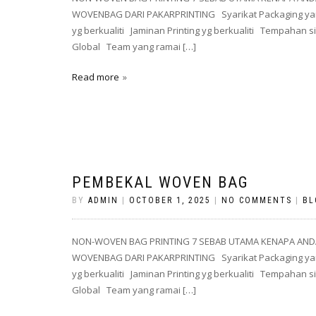
WOVENBAG DARI PAKARPRINTING Syarikat Packaging yan
yg berkualiti Jaminan Printing yg berkualiti Tempahan
Global Team yang ramai […]
Read more
PEMBEKAL WOVEN BAG
BY
ADMIN
|
OCTOBER 1, 2025
|
NO COMMENTS
|
BL
NON-WOVEN BAG PRINTING 7 SEBAB UTAMA KENAPA AND
WOVENBAG DARI PAKARPRINTING Syarikat Packaging yan
yg berkualiti Jaminan Printing yg berkualiti Tempahan
Global Team yang ramai […]