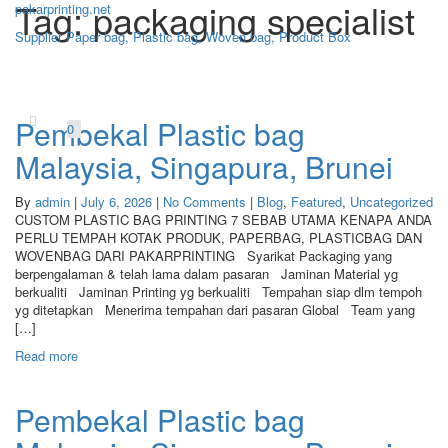
Tag: packaging specialist
pakarprinting.net
Supplier Paper bag, Plastic bag, Woven bag, Product Box
Toggle
navigation
Pembekal Plastic bag
0
Malaysia, Singapura, Brunei
By
admin
|
July 6, 2026
|
No Comments
|
Blog
,
Featured
,
Uncategorized
CUSTOM PLASTIC BAG PRINTING 7 SEBAB UTAMA KENAPA ANDA
PERLU TEMPAH KOTAK PRODUK, PAPERBAG, PLASTICBAG DAN
WOVENBAG DARI PAKARPRINTING Syarikat Packaging yang
berpengalaman & telah lama dalam pasaran Jaminan Material yg
berkualiti Jaminan Printing yg berkualiti Tempahan siap dlm tempoh
yg ditetapkan Menerima tempahan dari pasaran Global Team yang
[…]
Read more
Pembekal Plastic bag