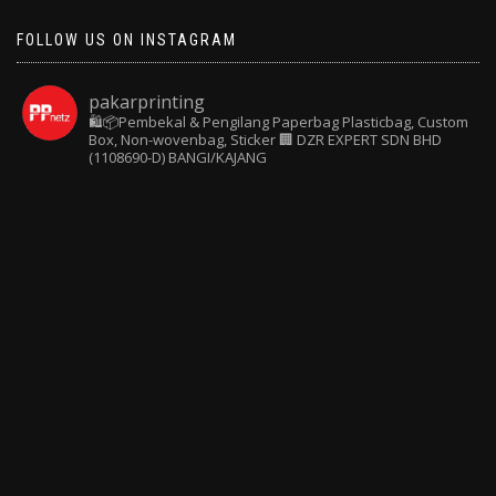
FOLLOW US ON INSTAGRAM
pakarprinting
🛍️📦Pembekal & Pengilang Paperbag
Plasticbag, Custom
Box, Non-wovenbag, Sticker
🏢 DZR EXPERT SDN BHD
(1108690-D) BANGI/KAJANG