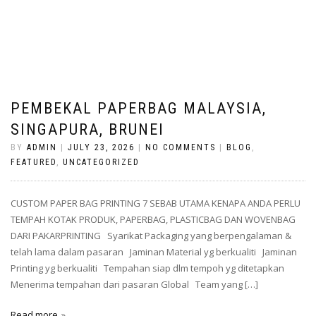
PEMBEKAL PAPERBAG MALAYSIA,
SINGAPURA, BRUNEI
BY
ADMIN
|
JULY 23, 2026
|
NO COMMENTS
|
BLOG
,
FEATURED
,
UNCATEGORIZED
CUSTOM PAPER BAG PRINTING 7 SEBAB UTAMA KENAPA ANDA PERLU
TEMPAH KOTAK PRODUK, PAPERBAG, PLASTICBAG DAN WOVENBAG
DARI PAKARPRINTING Syarikat Packaging yang berpengalaman &
telah lama dalam pasaran Jaminan Material yg berkualiti Jaminan
Printing yg berkualiti Tempahan siap dlm tempoh yg ditetapkan
Menerima tempahan dari pasaran Global Team yang […]
Read more