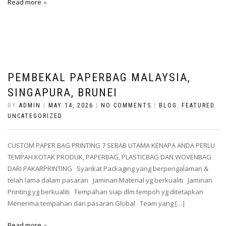
Read more
PEMBEKAL PAPERBAG MALAYSIA,
SINGAPURA, BRUNEI
BY
ADMIN
|
MAY 14, 2026
|
NO COMMENTS
|
BLOG
,
FEATURED
,
UNCATEGORIZED
CUSTOM PAPER BAG PRINTING 7 SEBAB UTAMA KENAPA ANDA PERLU
TEMPAH KOTAK PRODUK, PAPERBAG, PLASTICBAG DAN WOVENBAG
DARI PAKARPRINTING Syarikat Packaging yang berpengalaman &
telah lama dalam pasaran Jaminan Material yg berkualiti Jaminan
Printing yg berkualiti Tempahan siap dlm tempoh yg ditetapkan
Menerima tempahan dari pasaran Global Team yang […]
Read more