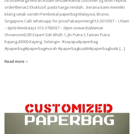
DESIGNHarga Murah.Kualiti terbaik!Ramai customer yg telah repeat
order!Benar2 Eksklusif, pada harga rendah…kerana kami memiliki
kilang cetak sendiri.Pembekal paperbag Malaysia, Brunei,
Singapore.Call/ whatsapp for pricePakarprinting013-3013037 – (10am
– 6pm) Weekdays 013-3783037 – (6pm onwards)Alamat
ShowroomDZR Expert Sdn Bhd5-1, Jln Putra 5,Taman Putra
Kajang,43000 Kajang, Selangor. ‪#sayajualpaperbag
#paperbag#paperbagmurah #paperbagkualiti#paperbagbutik […]
Read more