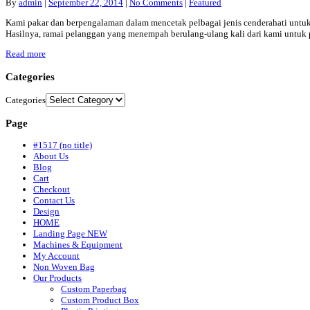
By
admin
|
September 22, 2014
|
No Comments
|
Featured
Kami pakar dan berpengalaman dalam mencetak pelbagai jenis cenderahati untuk k
Hasilnya, ramai pelanggan yang menempah berulang-ulang kali dari kami untuk pe
Read more
Categories
Categories
Page
#1517 (no title)
About Us
Blog
Cart
Checkout
Contact Us
Design
HOME
Landing Page NEW
Machines & Equipment
My Account
Non Woven Bag
Our Products
Custom Paperbag
Custom Product Box