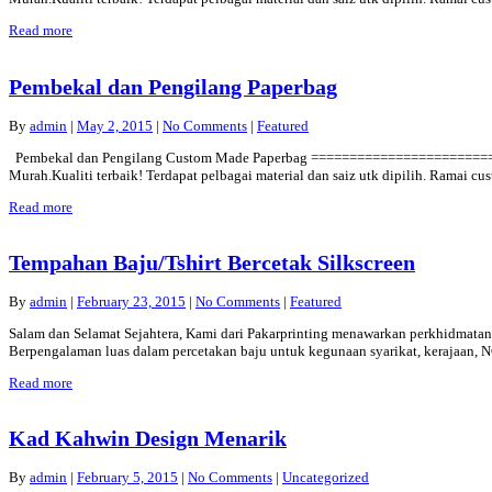
Read more
Pembekal dan Pengilang Paperbag
By
admin
|
May 2, 2015
|
No Comments
|
Featured
Pembekal dan Pengilang Custom Made Paperbag =============================
Murah.Kualiti terbaik! Terdapat pelbagai material dan saiz utk dipilih. Ramai c
Read more
Tempahan Baju/Tshirt Bercetak Silkscreen
By
admin
|
February 23, 2015
|
No Comments
|
Featured
Salam dan Selamat Sejahtera, Kami dari Pakarprinting menawarkan perkhidmatan 
Berpengalaman luas dalam percetakan baju untuk kegunaan syarikat, kerajaan, N
Read more
Kad Kahwin Design Menarik
By
admin
|
February 5, 2015
|
No Comments
|
Uncategorized