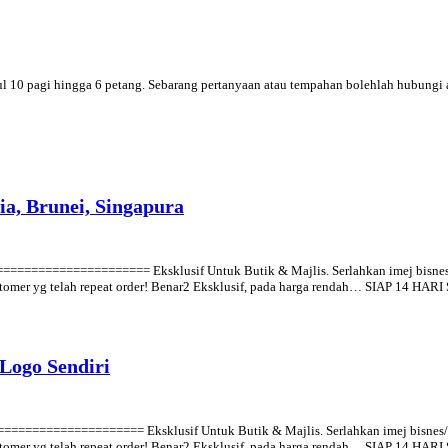
ukul 10 pagi hingga 6 petang. Sebarang pertanyaan atau tempahan bolehlah hubung
a, Brunei, Singapura
================ Eksklusif Untuk Butik & Majlis. Serlahkan imej bisnes/maj
 customer yg telah repeat order! Benar2 Eksklusif, pada harga rendah… SIAP 14 H
Logo Sendiri
================ Eksklusif Untuk Butik & Majlis. Serlahkan imej bisnes/majl
 customer yg telah repeat order! Benar2 Eksklusif, pada harga rendah… SIAP 14 HA