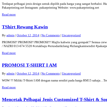
Terdapat pelbagai jenis design untuk dipilih pada harga yang sangat berbaloi.
Pakarprinting.net Instagram: pakarprinting Website: www.pakarprinting.net
Read more
TShirt Rewang Kawin
By
admin
|
October 12, 2014
|
No Comments
|
Uncategorized
PROMOSI!! PROMOSI!! PROMOSI!!! Majlis kahwin yang gempak!? Semua crew p
/ NAZRI 013-674 5520 #cetakbaju #terusdarikilang #kilangkamisendiri #pakarpr
Read more
PROMOSI T-SHIRT I AM
By
admin
|
October 12, 2014
|
No Comments
|
Uncategorized
WOW !!! Miliki T-Shirtt I AM dengan nama sendiri pada harga RM15 sahaja…T
Read more
Mencetak Pelbagai Jenis Customized T-Shirt & So