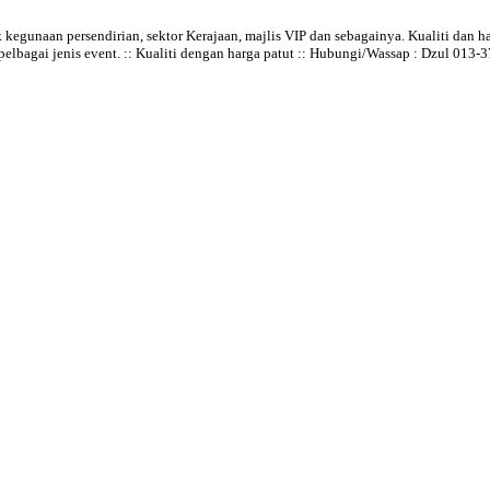
egunaan persendirian, sektor Kerajaan, majlis VIP dan sebagainya. Kualiti dan h
lbagai jenis event. :: Kualiti dengan harga patut :: Hubungi/Wassap : Dzul 013-3