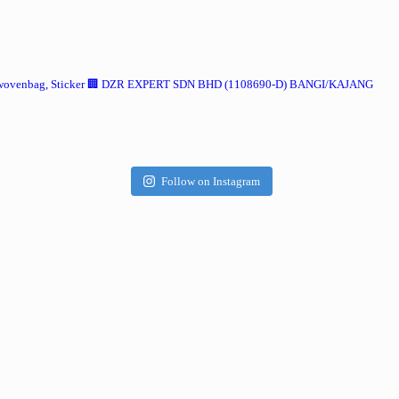
wovenbag, Sticker
🏢 DZR EXPERT SDN BHD (1108690-D) BANGI/KAJANG
Follow on Instagram