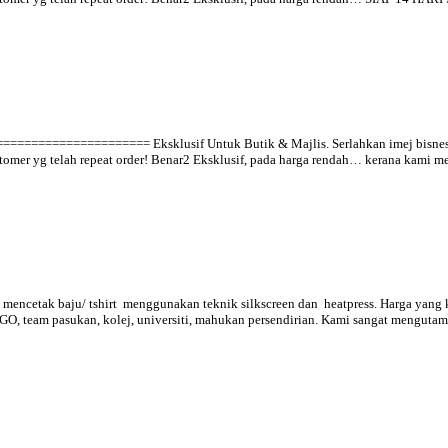
================ Eksklusif Untuk Butik & Majlis. Serlahkan imej bisnes/maj
ustomer yg telah repeat order! Benar2 Eksklusif, pada harga rendah… kerana kami 
mencetak baju/ tshirt menggunakan teknik silkscreen dan heatpress. Harga yang 
GO, team pasukan, kolej, universiti, mahukan persendirian. Kami sangat mengutama