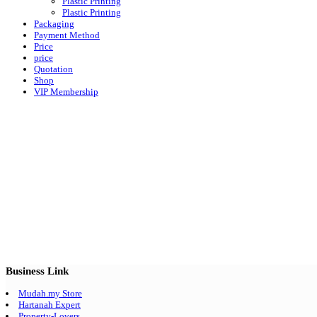
Plastic Printing
Plastic Printing
Packaging
Payment Method
Price
price
Quotation
Shop
VIP Membership
Business Link
Mudah.my Store
Hartanah Expert
Property-Lovers