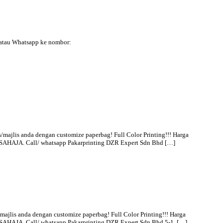
i atau Whatsapp ke nombor:
lis anda dengan customize paperbag! Full Color Printing!!! Harga
ARI SAHAJA. Call/ whatsapp Pakarprinting DZR Expert Sdn Bhd […]
is anda dengan customize paperbag! Full Color Printing!!! Harga
RI SAHAJA. Call/ whatsapp Pakarprinting DZR Expert Sdn Bhd 5-1, […]