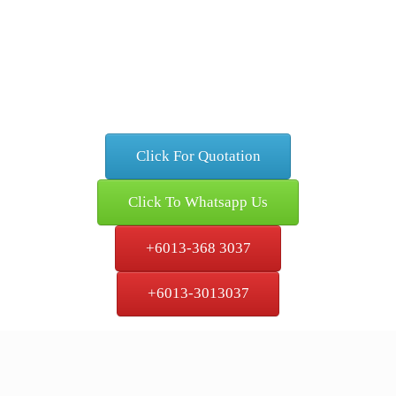
Click For Quotation
Click To Whatsapp Us
+6013-368 3037
+6013-3013037