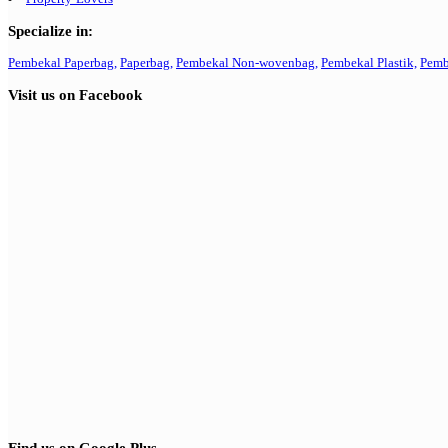
Specialize in:
Pembekal Paperbag,
Paperbag,
Pembekal Non-wovenbag,
Pembekal Plastik,
Pemb
Visit us on Facebook
Find us on Google Plus