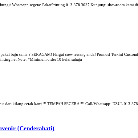
 Hubungi/ Whatsapp segera: PakarPrinting 013-378 3037 Kunjungi showroom kami di:
akai baju sama!? SERAGAM! Hargai crew rewang anda! Promosi Terkini Custo
inting.net Note: *Minimum order 10 helai sahaja
erus dari kilang cetak kami!!! TEMPAH SEGERA!!!! Call/Whatsapp: DZUL 013-3
uvenir (Cenderahati)