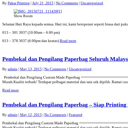
By
Pakar Printing
|
July 21, 2015
|
No Comments
|
Uncategorized
Show Room
Selamat Hari Raya kepada semua. Hari ini, kami beroperasi seperti biasa dari p
013 – 301 3037 (10.00am – 6.00 pm)
013 – 378 3037 (6.00pm dan keatas)
Read more
Pembekal dan Pengilang Paperbag Seluruh Malaysi
By
admin
|
May 13, 2015
|
No Comments
|
Uncategorized
Pembekal dan Pengilang Custom Made Paperbag =============================
Murah.Kualiti terbaik! Terdapat pelbagai material dan saiz utk dipilih. Ramai
Read more
Pembekal dan Pengilang Paperbag – Siap Printing 
By
admin
|
May 12, 2015
|
No Comments
|
Featured
Pembekal dan Pengilang Custom Made Paperbag =============================
Murah.Kualiti terbaik! Terdapat pelbagai material dan saiz utk dipilih. Ramai