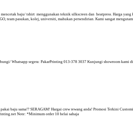
mencetak baju/ tshirt menggunakan teknik silkscreen dan heatpress. Harga yang 
GO, team pasukan, kolej, universiti, mahukan persendirian. Kami sangat mengutama
 Hubungi/ Whatsapp segera: PakarPrinting 013-378 3037 Kunjungi showroom kami di:
akai baju sama!? SERAGAM! Hargai crew rewang anda! Promosi Terkini Custo
inting.net Note: *Minimum order 10 helai sahaja