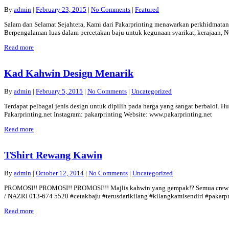
By
admin
|
February 23, 2015
|
No Comments
|
Featured
Salam dan Selamat Sejahtera, Kami dari Pakarprinting menawarkan perkhidmatan 
Berpengalaman luas dalam percetakan baju untuk kegunaan syarikat, kerajaan, N
Read more
Kad Kahwin Design Menarik
By
admin
|
February 5, 2015
|
No Comments
|
Uncategorized
Terdapat pelbagai jenis design untuk dipilih pada harga yang sangat berbaloi.
Pakarprinting.net Instagram: pakarprinting Website: www.pakarprinting.net
Read more
TShirt Rewang Kawin
By
admin
|
October 12, 2014
|
No Comments
|
Uncategorized
PROMOSI!! PROMOSI!! PROMOSI!!! Majlis kahwin yang gempak!? Semua crew p
/ NAZRI 013-674 5520 #cetakbaju #terusdarikilang #kilangkamisendiri #pakarpr
Read more