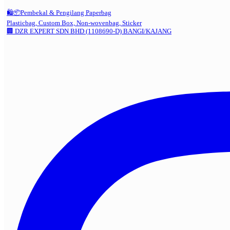
🛍️📦Pembekal & Pengilang Paperbag
Plasticbag, Custom Box, Non-wovenbag, Sticker
🏢 DZR EXPERT SDN BHD (1108690-D) BANGI/KAJANG