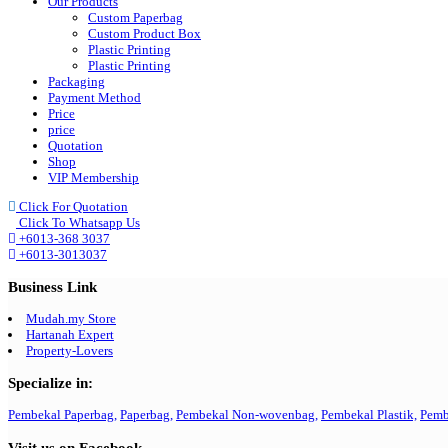
Our Products
Custom Paperbag
Custom Product Box
Plastic Printing
Plastic Printing
Packaging
Payment Method
Price
price
Quotation
Shop
VIP Membership
Click For Quotation
Click To Whatsapp Us
+6013-368 3037
+6013-3013037
Business Link
Mudah.my Store
Hartanah Expert
Property-Lovers
Specialize in:
Pembekal Paperbag,
Paperbag,
Pembekal Non-wovenbag,
Pembekal Plastik,
Pemb
Visit us on Facebook