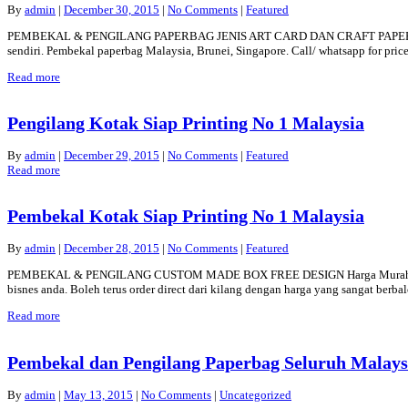
By
admin
|
December 30, 2015
|
No Comments
|
Featured
PEMBEKAL & PENGILANG PAPERBAG JENIS ART CARD DAN CRAFT PAPER FREE DESI
sendiri. Pembekal paperbag Malaysia, Brunei, Singapore. Call/ whatsapp for 
Read more
Pengilang Kotak Siap Printing No 1 Malaysia
By
admin
|
December 29, 2015
|
No Comments
|
Featured
Read more
Pembekal Kotak Siap Printing No 1 Malaysia
By
admin
|
December 28, 2015
|
No Comments
|
Featured
PEMBEKAL & PENGILANG CUSTOM MADE BOX FREE DESIGN Harga Murah.Kualiti te
bisnes anda. Boleh terus order direct dari kilang dengan harga yang sangat berb
Read more
Pembekal dan Pengilang Paperbag Seluruh Malaysi
By
admin
|
May 13, 2015
|
No Comments
|
Uncategorized