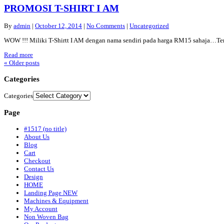
PROMOSI T-SHIRT I AM
By
admin
|
October 12, 2014
|
No Comments
|
Uncategorized
WOW !!! Miliki T-Shirtt I AM dengan nama sendiri pada harga RM15 sahaja…T
Read more
«
Older posts
Categories
Categories
Page
#1517 (no title)
About Us
Blog
Cart
Checkout
Contact Us
Design
HOME
Landing Page NEW
Machines & Equipment
My Account
Non Woven Bag