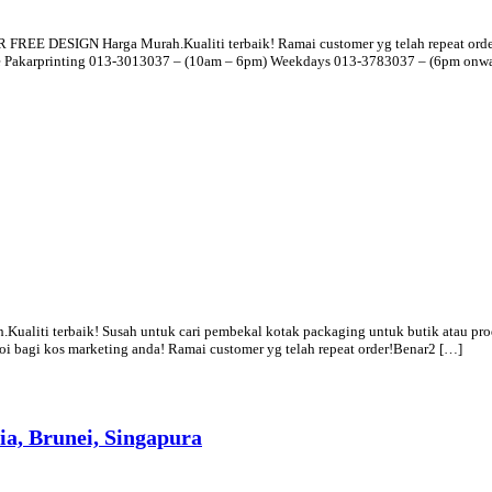
GN Harga Murah.Kualiti terbaik! Ramai customer yg telah repeat order!Ben
price Pakarprinting 013-3013037 – (10am – 6pm) Weekdays 013-3783037 – (6pm o
rbaik! Susah untuk cari pembekal kotak packaging untuk butik atau produk
aloi bagi kos marketing anda! Ramai customer yg telah repeat order!Benar2 […]
a, Brunei, Singapura