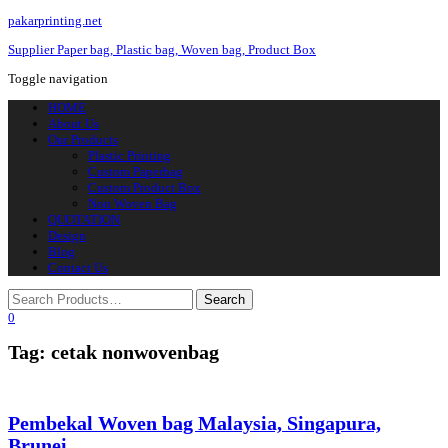
pakarprinting.net
Supplier Paper bag, Plastic bag, Woven bag, Product Box
Toggle navigation
HOME
About Us
Our Products
Plastic Printing
Custom Paperbag
Custom Product Box
Non Woven Bag
QUOTATION
Design
Blog
Contact Us
0
Tag: cetak nonwovenbag
Pembekal Woven bag Malaysia, Singapura,
Brunei