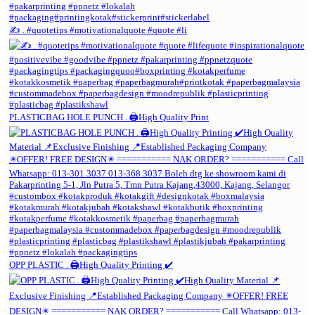
✍️ . #quotetips #motivationalquote #quote #li
PLASTICBAG HOLE PUNCH . 🖨️High Quality Print
OPP PLASTIC . 🖨️High Quality Printing ✔️