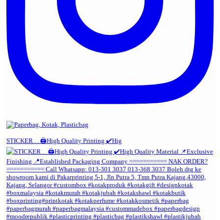
STICKER . . 🖨️High Quality Printing ✔️Hig