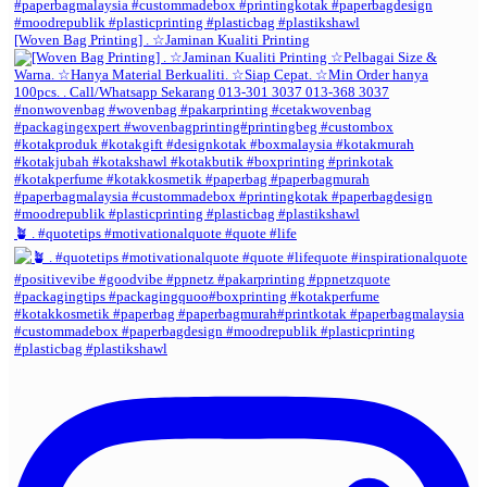
[Woven Bag Printing] . ☆Jaminan Kualiti Printing
🪴 . #quotetips #motivationalquote #quote #life