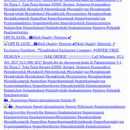
OPP PLASTIC . 🖨️High Quality Printing ✔️
🏜️ . #quotetips #motivationalquote #quote #l