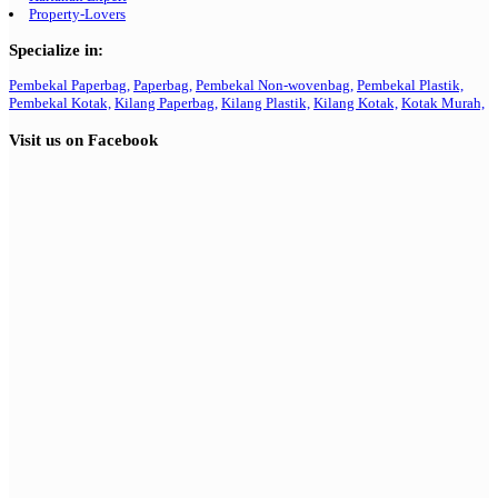
Property-Lovers
Specialize in:
Pembekal Paperbag,
Paperbag,
Pembekal Non-wovenbag,
Pembekal Plastik,
Pembekal Kotak,
Kilang Paperbag,
Kilang Plastik,
Kilang Kotak,
Kotak Murah,
Visit us on Facebook