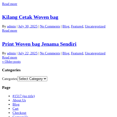
Read more
Kilang Cetak Woven bag
By
admin
|
July 30, 2025
|
No Comments
|
Blog
,
Featured
,
Uncategorized
Read more
Print Woven bag Jenama Sendiri
By
admin
|
July 22, 2025
|
No Comments
|
Blog
,
Featured
,
Uncategorized
Read more
«
Older posts
Categories
Categories
Page
#1517 (no title)
About Us
Blog
Cart
Checkout
Contact Us