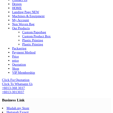
Design
HOME
Landing Page NEW
Machines & Equipment
My Account
Non Woven Bag
Our Products
Custom Paperbag
Custom Product Box
Plastic Printing
Plastic Printing
Packaging
Payment Method
Price
price
Quotation
Shop
VIP Membership
Click For Quotation
Click To Whatsapp Us
+6013-368 3037
+6013-3013037
Business Link
Mudah.my Store
Hartanah Expert