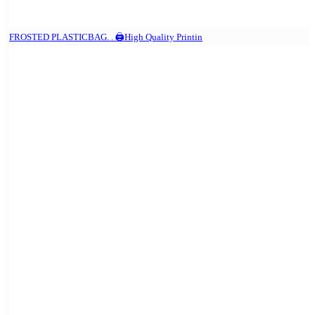
FROSTED PLASTICBAG. . 🖨️High Quality Printin