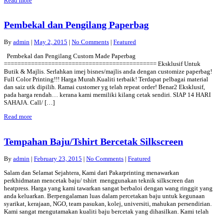
Read more
Pembekal dan Pengilang Paperbag
By
admin
|
May 2, 2015
|
No Comments
|
Featured
Pembekal dan Pengilang Custom Made Paperbag
============================================= Eksklusif Untuk
Butik & Majlis. Serlahkan imej bisnes/majlis anda dengan customize paperbag!
Full Color Printing!!! Harga Murah.Kualiti terbaik! Terdapat pelbagai material
dan saiz utk dipilih. Ramai customer yg telah repeat order! Benar2 Eksklusif,
pada harga rendah… kerana kami memiliki kilang cetak sendiri. SIAP 14 HARI
SAHAJA. Call/ […]
Read more
Tempahan Baju/Tshirt Bercetak Silkscreen
By
admin
|
February 23, 2015
|
No Comments
|
Featured
Salam dan Selamat Sejahtera, Kami dari Pakarprinting menawarkan
perkhidmatan mencetak baju/ tshirt menggunakan teknik silkscreen dan
heatpress. Harga yang kami tawarkan sangat berbaloi dengan wang ringgit yang
anda keluarkan. Berpengalaman luas dalam percetakan baju untuk kegunaan
syarikat, kerajaan, NGO, team pasukan, kolej, universiti, mahukan persendirian.
Kami sangat mengutamakan kualiti baju bercetak yang dihasilkan. Kami telah