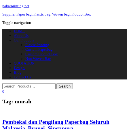
pakarprinting.net
Supplier Paper bag, Plastic bag, Woven bag, Product Box
Toggle navigation
HOME
About Us
Our Products
Plastic Printing
Custom Paperbag
Custom Product Box
Non Woven Bag
QUOTATION
Design
Blog
Contact Us
0
Tag: murah
Pembekal dan Pengilang Paperbag Seluruh
Malaysia, Brunei, Singapura