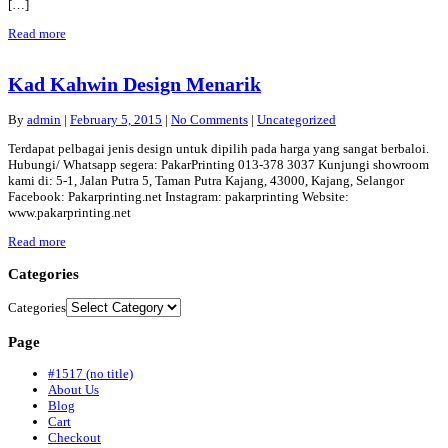
[…]
Read more
Kad Kahwin Design Menarik
By
admin
|
February 5, 2015
|
No Comments
|
Uncategorized
Terdapat pelbagai jenis design untuk dipilih pada harga yang sangat berbaloi.
Hubungi/ Whatsapp segera: PakarPrinting 013-378 3037 Kunjungi showroom
kami di: 5-1, Jalan Putra 5, Taman Putra Kajang, 43000, Kajang, Selangor
Facebook: Pakarprinting.net Instagram: pakarprinting Website:
www.pakarprinting.net
Read more
Categories
Categories
Page
#1517 (no title)
About Us
Blog
Cart
Checkout