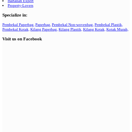
Hartanah Expert
Property-Lovers
Specialize in:
Pembekal Paperbag,
Paperbag,
Pembekal Non-wovenbag,
Pembekal Plastik,
Pembekal Kotak,
Kilang Paperbag,
Kilang Plastik,
Kilang Kotak,
Kotak Murah,
Visit us on Facebook