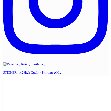
STICKER . . 🖨️High Quality Printing ✔️Hig