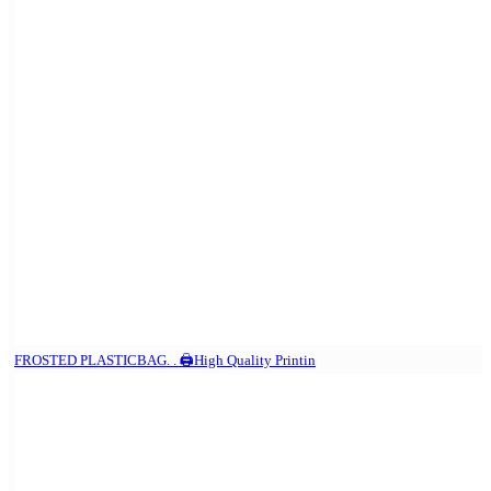
FROSTED PLASTICBAG. . 🖨️High Quality Printin