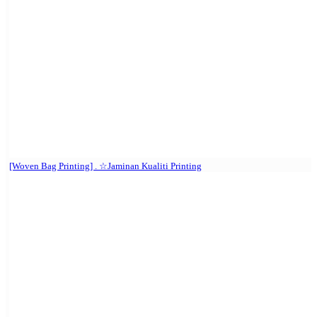
[Woven Bag Printing] . ☆Jaminan Kualiti Printing