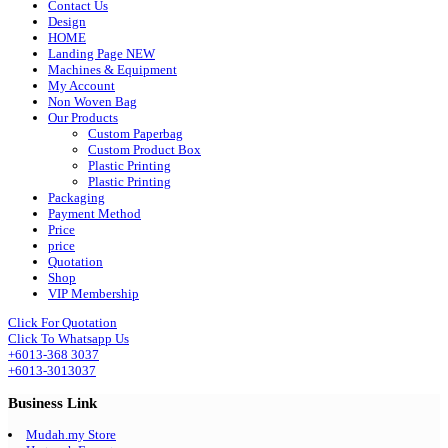
Contact Us
Design
HOME
Landing Page NEW
Machines & Equipment
My Account
Non Woven Bag
Our Products
Custom Paperbag
Custom Product Box
Plastic Printing
Plastic Printing
Packaging
Payment Method
Price
price
Quotation
Shop
VIP Membership
Click For Quotation
Click To Whatsapp Us
+6013-368 3037
+6013-3013037
Business Link
Mudah.my Store