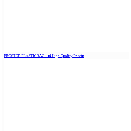
FROSTED PLASTICBAG. . 🖨️High Quality Printin