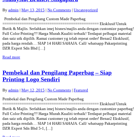
By
admin
|
May 13, 2015
|
No Comments
|
Uncategorized
Pembekal dan Pengilang Custom Made Paperbag
============================================= Eksklusif Untuk
Butik & Majlis. Serlahkan imej bisnes/majlis anda dengan customize paperbag!
Full Color Printing!!! Harga Murah.Kualiti terbaik! Terdapat pelbagai material
dan saiz utk dipilih. Ramai customer yg telah repeat order! Benar2 Eksklusif,
pada harga rendah… SIAP 14 HARI SAHAJA. Call/ whatsapp Pakarprinting
DZR Expert Sdn Bhd […]
Read more
Pembekal dan Pengilang Paperbag – Siap
Printing Logo Sendiri
By
admin
|
May 12, 2015
|
No Comments
|
Featured
Pembekal dan Pengilang Custom Made Paperbag
============================================= Eksklusif Untuk
Butik & Majlis. Serlahkan imej bisnes/majlis anda dengan customize paperbag!
Full Color Printing!!! Harga Murah.Kualiti terbaik! Terdapat pelbagai material
dan saiz utk dipilih. Ramai customer yg telah repeat order! Benar2 Eksklusif,
pada harga rendah… SIAP 14 HARI SAHAJA. Call/ whatsapp Pakarprinting
DZR Expert Sdn Bhd 5-1, […]