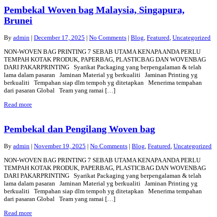
Pembekal Woven bag Malaysia, Singapura,
Brunei
By
admin
|
December 17, 2025
|
No Comments
|
Blog
,
Featured
,
Uncategorized
NON-WOVEN BAG PRINTING 7 SEBAB UTAMA KENAPA ANDA PERLU
TEMPAH KOTAK PRODUK, PAPERBAG, PLASTICBAG DAN WOVENBAG
DARI PAKARPRINTING Syarikat Packaging yang berpengalaman & telah
lama dalam pasaran Jaminan Material yg berkualiti Jaminan Printing yg
berkualiti Tempahan siap dlm tempoh yg ditetapkan Menerima tempahan
dari pasaran Global Team yang ramai […]
Read more
Pembekal dan Pengilang Woven bag
By
admin
|
November 19, 2025
|
No Comments
|
Blog
,
Featured
,
Uncategorized
NON-WOVEN BAG PRINTING 7 SEBAB UTAMA KENAPA ANDA PERLU
TEMPAH KOTAK PRODUK, PAPERBAG, PLASTICBAG DAN WOVENBAG
DARI PAKARPRINTING Syarikat Packaging yang berpengalaman & telah
lama dalam pasaran Jaminan Material yg berkualiti Jaminan Printing yg
berkualiti Tempahan siap dlm tempoh yg ditetapkan Menerima tempahan
dari pasaran Global Team yang ramai […]
Read more