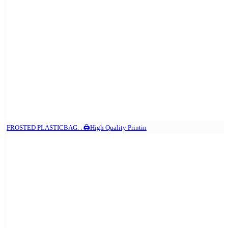
FROSTED PLASTICBAG. . 🖨️High Quality Printin