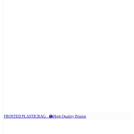
FROSTED PLASTICBAG. . 🖨️High Quality Printin