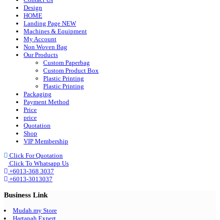
Design
HOME
Landing Page NEW
Machines & Equipment
My Account
Non Woven Bag
Our Products
Custom Paperbag
Custom Product Box
Plastic Printing
Plastic Printing
Packaging
Payment Method
Price
price
Quotation
Shop
VIP Membership
Click For Quotation
Click To Whatsapp Us
+6013-368 3037
+6013-3013037
Business Link
Mudah.my Store
Hartanah Expert