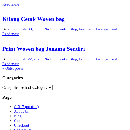
Read more
Kilang Cetak Woven bag
By
admin
|
July 30, 2025
|
No Comments
|
Blog
,
Featured
,
Uncategorized
Read more
Print Woven bag Jenama Sendiri
By
admin
|
July 22, 2025
|
No Comments
|
Blog
,
Featured
,
Uncategorized
Read more
«
Older posts
Categories
Categories
Page
#1517 (no title)
About Us
Blog
Cart
Checkout
Contact Us