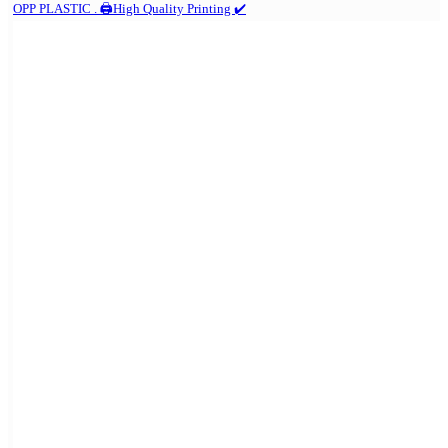
OPP PLASTIC . 🖨️High Quality Printing ✔️