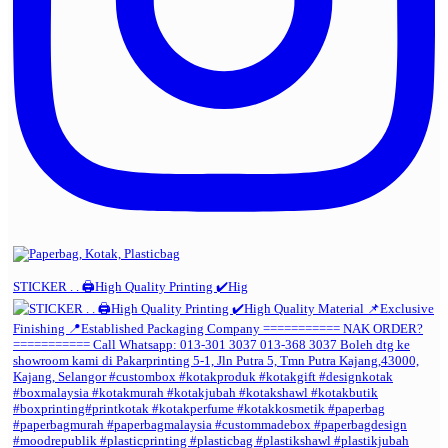
STICKER . . 🖨️High Quality Printing ✔️Hig