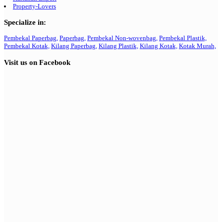
Property-Lovers
Specialize in:
Pembekal Paperbag,
Paperbag,
Pembekal Non-wovenbag,
Pembekal Plastik,
Pembekal Kotak,
Kilang Paperbag,
Kilang Plastik,
Kilang Kotak,
Kotak Murah,
Visit us on Facebook