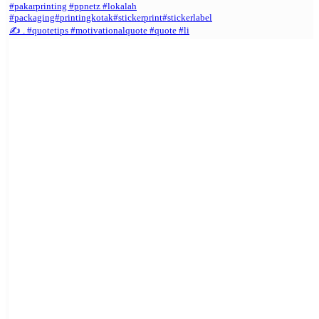
✍️ . #quotetips #motivationalquote #quote #li