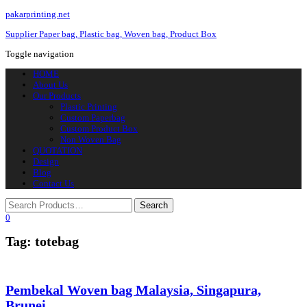
pakarprinting.net
Supplier Paper bag, Plastic bag, Woven bag, Product Box
Toggle navigation
HOME
About Us
Our Products
Plastic Printing
Custom Paperbag
Custom Product Box
Non Woven Bag
QUOTATION
Design
Blog
Contact Us
0
Tag: totebag
Pembekal Woven bag Malaysia, Singapura,
Brunei