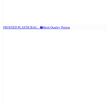
FROSTED PLASTICBAG. . 🖨️High Quality Printin