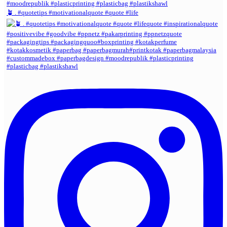
🪴 . #quotetips #motivationalquote #quote #life