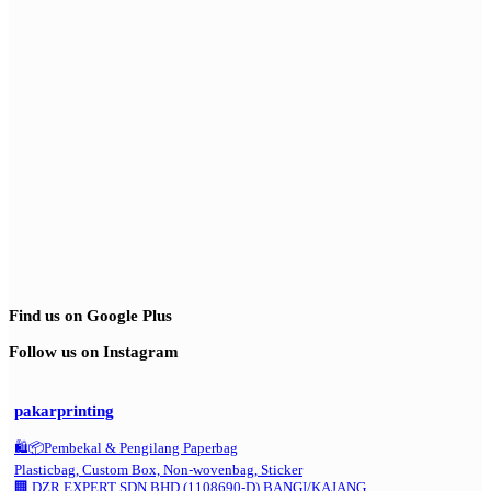
Find us on Google Plus
Follow us on Instagram
pakarprinting
🛍️📦Pembekal & Pengilang Paperbag
Plasticbag, Custom Box, Non-wovenbag, Sticker
🏢 DZR EXPERT SDN BHD (1108690-D) BANGI/KAJANG