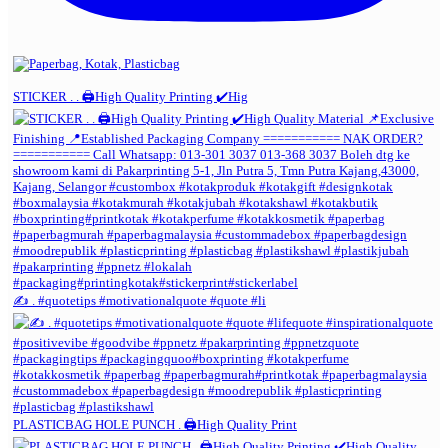
STICKER . . 🖨️High Quality Printing ✔️Hig
✍️ . #quotetips #motivationalquote #quote #li
PLASTICBAG HOLE PUNCH . 🖨️High Quality Print