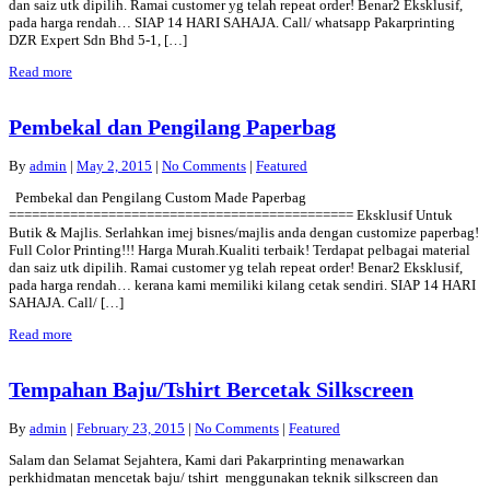
dan saiz utk dipilih. Ramai customer yg telah repeat order! Benar2 Eksklusif,
pada harga rendah… SIAP 14 HARI SAHAJA. Call/ whatsapp Pakarprinting
DZR Expert Sdn Bhd 5-1, […]
Read more
Pembekal dan Pengilang Paperbag
By
admin
|
May 2, 2015
|
No Comments
|
Featured
Pembekal dan Pengilang Custom Made Paperbag
============================================= Eksklusif Untuk
Butik & Majlis. Serlahkan imej bisnes/majlis anda dengan customize paperbag!
Full Color Printing!!! Harga Murah.Kualiti terbaik! Terdapat pelbagai material
dan saiz utk dipilih. Ramai customer yg telah repeat order! Benar2 Eksklusif,
pada harga rendah… kerana kami memiliki kilang cetak sendiri. SIAP 14 HARI
SAHAJA. Call/ […]
Read more
Tempahan Baju/Tshirt Bercetak Silkscreen
By
admin
|
February 23, 2015
|
No Comments
|
Featured
Salam dan Selamat Sejahtera, Kami dari Pakarprinting menawarkan
perkhidmatan mencetak baju/ tshirt menggunakan teknik silkscreen dan