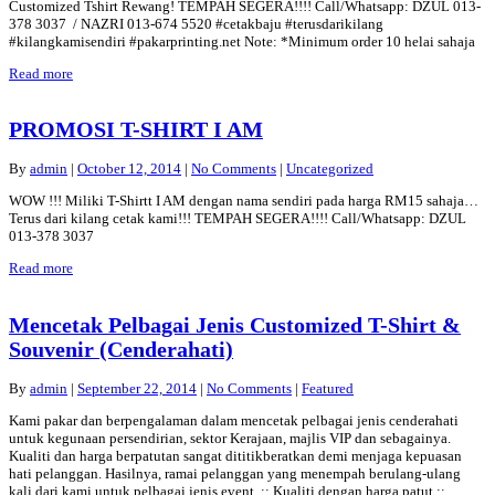
Customized Tshirt Rewang! TEMPAH SEGERA!!!! Call/Whatsapp: DZUL 013-
378 3037 / NAZRI 013-674 5520 #cetakbaju #terusdarikilang
#kilangkamisendiri #pakarprinting.net Note: *Minimum order 10 helai sahaja
Read more
PROMOSI T-SHIRT I AM
By
admin
|
October 12, 2014
|
No Comments
|
Uncategorized
WOW !!! Miliki T-Shirtt I AM dengan nama sendiri pada harga RM15 sahaja…
Terus dari kilang cetak kami!!! TEMPAH SEGERA!!!! Call/Whatsapp: DZUL
013-378 3037
Read more
Mencetak Pelbagai Jenis Customized T-Shirt &
Souvenir (Cenderahati)
By
admin
|
September 22, 2014
|
No Comments
|
Featured
Kami pakar dan berpengalaman dalam mencetak pelbagai jenis cenderahati
untuk kegunaan persendirian, sektor Kerajaan, majlis VIP dan sebagainya.
Kualiti dan harga berpatutan sangat dititikberatkan demi menjaga kepuasan
hati pelanggan. Hasilnya, ramai pelanggan yang menempah berulang-ulang
kali dari kami untuk pelbagai jenis event. :: Kualiti dengan harga patut ::