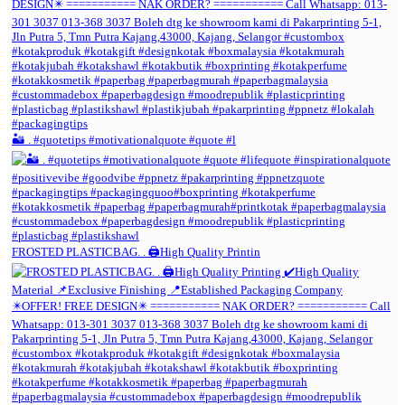
🏜️ . #quotetips #motivationalquote #quote #l
FROSTED PLASTICBAG. . 🖨️High Quality Printin