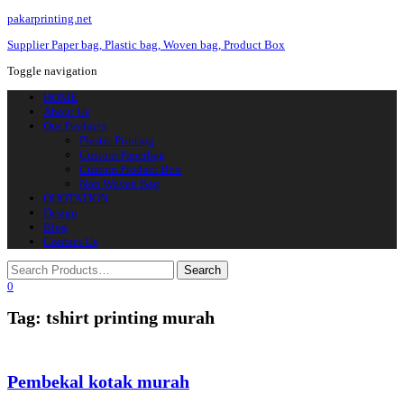
pakarprinting.net
Supplier Paper bag, Plastic bag, Woven bag, Product Box
Toggle navigation
HOME
About Us
Our Products
Plastic Printing
Custom Paperbag
Custom Product Box
Non Woven Bag
QUOTATION
Design
Blog
Contact Us
0
Tag: tshirt printing murah
Pembekal kotak murah