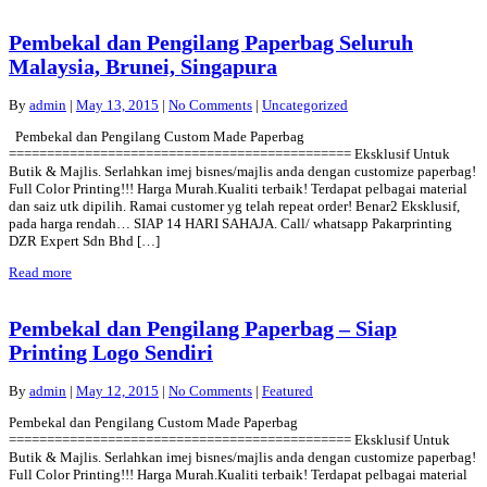
Pembekal dan Pengilang Paperbag Seluruh
Malaysia, Brunei, Singapura
By
admin
|
May 13, 2015
|
No Comments
|
Uncategorized
Pembekal dan Pengilang Custom Made Paperbag
============================================= Eksklusif Untuk
Butik & Majlis. Serlahkan imej bisnes/majlis anda dengan customize paperbag!
Full Color Printing!!! Harga Murah.Kualiti terbaik! Terdapat pelbagai material
dan saiz utk dipilih. Ramai customer yg telah repeat order! Benar2 Eksklusif,
pada harga rendah… SIAP 14 HARI SAHAJA. Call/ whatsapp Pakarprinting
DZR Expert Sdn Bhd […]
Read more
Pembekal dan Pengilang Paperbag – Siap
Printing Logo Sendiri
By
admin
|
May 12, 2015
|
No Comments
|
Featured
Pembekal dan Pengilang Custom Made Paperbag
============================================= Eksklusif Untuk
Butik & Majlis. Serlahkan imej bisnes/majlis anda dengan customize paperbag!
Full Color Printing!!! Harga Murah.Kualiti terbaik! Terdapat pelbagai material