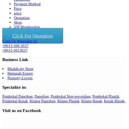
Payment Method
Price
price
Quotation
Shop
VIP Membership
Click For Quotation
Click To Whatsapp Us
+6013-368 3037
+6013-3013037
Business Link
Mudah.my Store
Hartanah Expert
Property-Lovers
Specialize in:
Pembekal Paperbag,
Paperbag,
Pembekal Non-wovenbag,
Pembekal Plastik,
Pembekal Kotak,
Kilang Paperbag,
Kilang Plastik,
Kilang Kotak,
Kotak Murah,
Visit us on Facebook