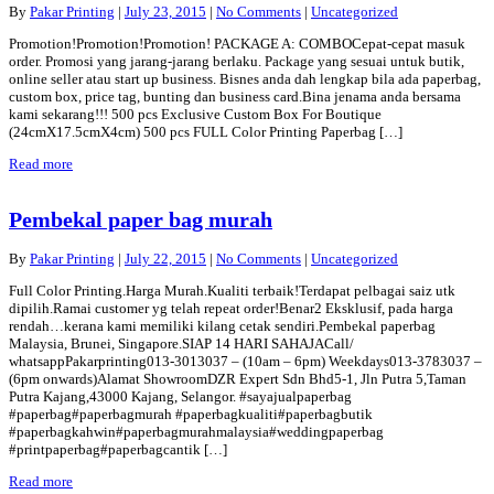
By
Pakar Printing
|
July 23, 2015
|
No Comments
|
Uncategorized
Promotion!Promotion!Promotion! PACKAGE A: COMBOCepat-cepat masuk
order. Promosi yang jarang-jarang berlaku. Package yang sesuai untuk butik,
online seller atau start up business. Bisnes anda dah lengkap bila ada paperbag,
custom box, price tag, bunting dan business card.Bina jenama anda bersama
kami sekarang!!! 500 pcs Exclusive Custom Box For Boutique
(24cmX17.5cmX4cm) 500 pcs FULL Color Printing Paperbag […]
Read more
Pembekal paper bag murah
By
Pakar Printing
|
July 22, 2015
|
No Comments
|
Uncategorized
Full Color Printing.Harga Murah.Kualiti terbaik!Terdapat pelbagai saiz utk
dipilih.Ramai customer yg telah repeat order!Benar2 Eksklusif, pada harga
rendah…kerana kami memiliki kilang cetak sendiri.Pembekal paperbag
Malaysia, Brunei, Singapore.SIAP 14 HARI SAHAJACall/
whatsappPakarprinting013-3013037 – (10am – 6pm) Weekdays013-3783037 –
(6pm onwards)Alamat ShowroomDZR Expert Sdn Bhd5-1, Jln Putra 5,Taman
Putra Kajang,43000 Kajang, Selangor. ‪#sayajualpaperbag
#paperbag#paperbagmurah #paperbagkualiti#paperbagbutik
#paperbagkahwin#paperbagmurahmalaysia#weddingpaperbag
#printpaperbag#paperbagcantik […]
Read more