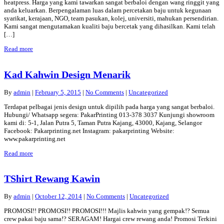
heatpress. Harga yang kami tawarkan sangat berbaloi dengan wang ringgit yang
anda keluarkan. Berpengalaman luas dalam percetakan baju untuk kegunaan
syarikat, kerajaan, NGO, team pasukan, kolej, universiti, mahukan persendirian.
Kami sangat mengutamakan kualiti baju bercetak yang dihasilkan. Kami telah
[…]
Read more
Kad Kahwin Design Menarik
By
admin
|
February 5, 2015
|
No Comments
|
Uncategorized
Terdapat pelbagai jenis design untuk dipilih pada harga yang sangat berbaloi.
Hubungi/ Whatsapp segera: PakarPrinting 013-378 3037 Kunjungi showroom
kami di: 5-1, Jalan Putra 5, Taman Putra Kajang, 43000, Kajang, Selangor
Facebook: Pakarprinting.net Instagram: pakarprinting Website:
www.pakarprinting.net
Read more
TShirt Rewang Kawin
By
admin
|
October 12, 2014
|
No Comments
|
Uncategorized
PROMOSI!! PROMOSI!! PROMOSI!!! Majlis kahwin yang gempak!? Semua
crew pakai baju sama!? SERAGAM! Hargai crew rewang anda! Promosi Terkini