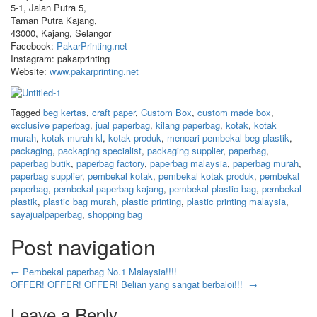
5-1, Jalan Putra 5,
Taman Putra Kajang,
43000, Kajang, Selangor
Facebook:
PakarPrinting.net
Instagram: pakarprinting
Website:
www.pakarprinting.net
Tagged
beg kertas
,
craft paper
,
Custom Box
,
custom made box
,
exclusive paperbag
,
jual paperbag
,
kilang paperbag
,
kotak
,
kotak
murah
,
kotak murah kl
,
kotak produk
,
mencari pembekal beg plastik
,
packaging
,
packaging specialist
,
packaging supplier
,
paperbag
,
paperbag butik
,
paperbag factory
,
paperbag malaysia
,
paperbag murah
,
paperbag supplier
,
pembekal kotak
,
pembekal kotak produk
,
pembekal
paperbag
,
pembekal paperbag kajang
,
pembekal plastic bag
,
pembekal
plastik
,
plastic bag murah
,
plastic printing
,
plastic printing malaysia
,
sayajualpaperbag
,
shopping bag
Post navigation
←
Pembekal paperbag No.1 Malaysia!!!!
OFFER! OFFER! OFFER! Belian yang sangat berbaloi!!!
→
Leave a Reply