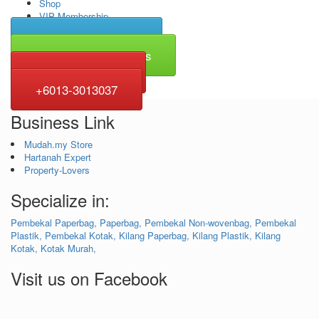
Shop
VIP Membership
Click For Quotation
Click To Whatsapp Us
+6013-368 3037
+6013-3013037
Business Link
Mudah.my Store
Hartanah Expert
Property-Lovers
Specialize in:
Pembekal Paperbag,
Paperbag,
Pembekal Non-wovenbag,
Pembekal
Plastik,
Pembekal Kotak,
Kilang Paperbag,
Kilang Plastik,
Kilang
Kotak,
Kotak Murah,
Visit us on Facebook