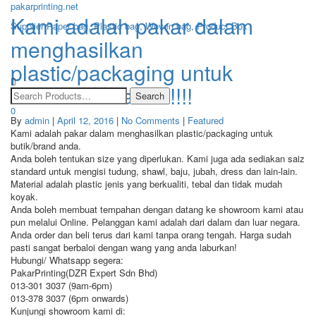
pakarprinting.net
Kami adalah pakar dalam
Supplier Paper bag, Plastic bag, Woven bag, Product Box
menghasilkan
Toggle
plastic/packaging untuk
navigation
butik/brand anda!!!!
0
By
admin
|
April 12, 2016
|
No Comments
|
Featured
Kami adalah pakar dalam menghasilkan plastic/packaging untuk
butik/brand anda.
Anda boleh tentukan size yang diperlukan. Kami juga ada sediakan saiz
standard untuk mengisi tudung, shawl, baju, jubah, dress dan lain-lain.
Material adalah plastic jenis yang berkualiti, tebal dan tidak mudah
koyak.
Anda boleh membuat tempahan dengan datang ke showroom kami atau
pun melalui Online. Pelanggan kami adalah dari dalam dan luar negara.
Anda order dan beli terus dari kami tanpa orang t
engah. Harga sudah
pasti sangat berbaloi dengan wang yang anda laburkan!
Hubungi/ Whatsapp segera:
PakarPrinting(DZR Expert Sdn Bhd)
013-301 3037 (9am-6pm)
013-378 3037 (6pm onwards)
Kunjungi showroom kami di: