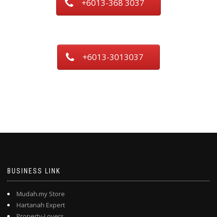
+6013-368 3037
+6013-3013037
BUSINESS LINK
Mudah.my Store
Hartanah Expert
Property-Lovers