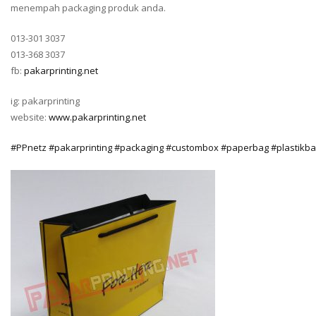
menempah packaging produk anda.
013-301 3037
013-368 3037
fb:
pakarprinting.net
ig: pakarprinting
website:
www.pakarprinting.net
#
PPnetz
#
pakarprinting
#
packaging
#
custombox
#
paperbag
#
plastikb